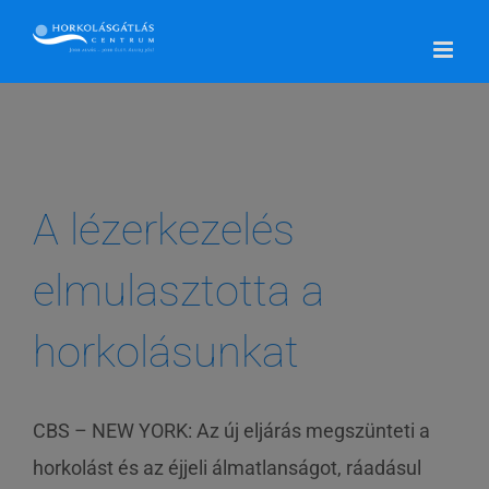
Kihagyás
A lézerkezelés
elmulasztotta a
horkolásunkat
CBS – NEW YORK: Az új eljárás megszünteti a
horkolást és az éjjeli álmatlanságot, ráadásul