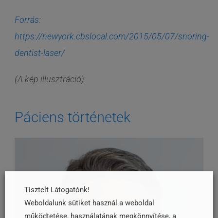
Forrás:
https://newyork.cbslocal.com/2015/05/07/snoring-
dentist-laser/
(A kép illusztráció)
Páciens történetek
Tisztelt Látogatónk!
Weboldalunk sütiket használ a weboldal
működtetése, használatának megkönnyítése, a