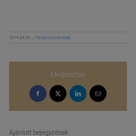
2019.04.06.
|
Páciens történetek
Megosztás
Facebook
X
LinkedIn
Email:
Ajánlott bejegyzések