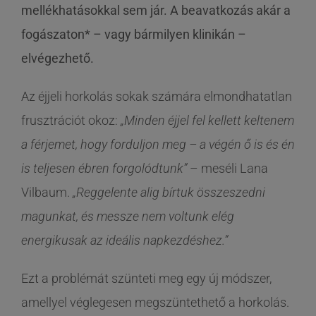
mellékhatásokkal sem jár. A beavatkozás akár a
fogászaton* – vagy bármilyen klinikán –
elvégezhető.
Az éjjeli horkolás sokak számára elmondhatatlan
frusztrációt okoz:
„Minden éjjel fel kellett keltenem
a férjemet, hogy forduljon meg – a végén ő is és én
is teljesen ébren forgolódtunk”
– meséli Lana
Vilbaum.
„Reggelente alig bírtuk összeszedni
magunkat, és messze nem voltunk elég
energikusak az ideális napkezdéshez.”
Ezt a problémát szünteti meg egy új módszer,
amellyel véglegesen megszüntethető a horkolás.